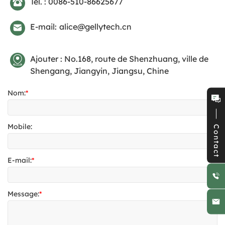
Tél. : 0086-510-86625677
E-mail:
alice@gellytech.cn
Ajouter : No.168, route de Shenzhuang, ville de
Shengang, Jiangyin, Jiangsu, Chine
Nom:
*
Mobile:
Contact
E-mail:
*
Message:
*