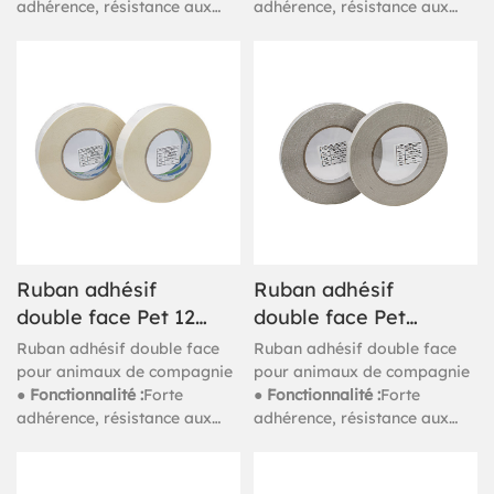
adhérence, résistance aux
adhérence, résistance aux
hautes températures,
hautes températures,
résistance aux intempéries,
résistance aux intempéries,
bonne durabilité, étanche à
bonne durabilité, étanche à
l'eau
l'eau
Ruban adhésif
Ruban adhésif
double face Pet 120
double face Pet
microns à base de
150 mic à base de
Ruban adhésif double face
Ruban adhésif double face
solvant
solvant
pour animaux de compagnie
pour animaux de compagnie
● Fonctionnalité :
Forte
● Fonctionnalité :
Forte
adhérence, résistance aux
adhérence, résistance aux
hautes températures,
hautes températures,
résistance aux intempéries,
résistance aux intempéries,
bonne durabilité, étanche à
bonne durabilité, étanche à