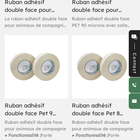
Ruban adhésif
Ruban adhésif
double face pour
double face pour
animaux de
animaux de
Le ruban adhésif double face
Ruban adhésif double face
compagnie rose
compagnie (90
pour animaux de compagnie
PET 90 microns avec colle
est facile à appliquer et à
forte et faible sur les deux
microns)
retirer de tous les meubles.
faces
Contact
Ruban adhésif
Ruban adhésif
double face Pet 90
double face Pet 80
microns à base de
microns à base de
Ruban adhésif double face
Ruban adhésif double face
solvant
solvant
pour animaux de compagnie
pour animaux de compagnie
● Fonctionnalité :
Forte
● Fonctionnalité :
Forte