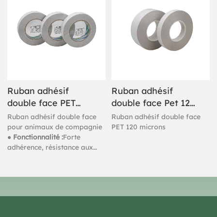
l'eau
l'eau
Ruban adhésif
Ruban adhésif
double face PET
double face Pet 120
100 microns à base
microns
Ruban adhésif double face
Ruban adhésif double face
de solvant
pour animaux de compagnie
PET 120 microns
● Fonctionnalité :
Forte
adhérence, résistance aux
hautes températures,
résistance aux intempéries,
bonne durabilité, étanche à
l'eau