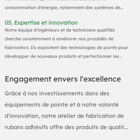
consommation d'énergie, notamment des systèmes de
récupération des solvants et des machines
05. Expertise et innovation
écoénergétiques.
Notre équipe d'ingénieurs et de techniciens qualifiés
cherche constamment à améliorer nos procédés de
fabrication. Ils exploitent des technologies de pointe pour
développer de nouveaux produits et perfectionner les
produits existants, nous permettant ainsi de rester à la
pointe de la fabrication de bandes.
Engagement envers l'excellence
Grâce à nos investissements dans des
équipements de pointe et à notre volonté
d'innovation, notre atelier de fabrication de
rubans adhésifs offre des produits de qualité
supérieure qui répondent aux divers besoins