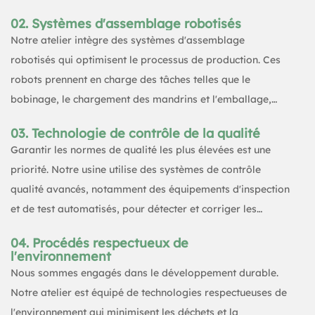
conçues pour traiter une grande variété de matériaux de
02. Systèmes d'assemblage robotisés
ruban adhésif avec une précision et une rapidité
Notre atelier intègre des systèmes d'assemblage
exceptionnelles.
robotisés qui optimisent le processus de production. Ces
robots prennent en charge des tâches telles que le
bobinage, le chargement des mandrins et l'emballage,
augmentant ainsi considérablement la productivité et
03. Technologie de contrôle de la qualité
réduisant le travail manuel.
Garantir les normes de qualité les plus élevées est une
priorité. Notre usine utilise des systèmes de contrôle
qualité avancés, notamment des équipements d'inspection
et de test automatisés, pour détecter et corriger les
défauts en temps réel, garantissant ainsi que chaque
04. Procédés respectueux de
rouleau de ruban adhésif répond à des critères de qualité
l'environnement
rigoureux.
Nous sommes engagés dans le développement durable.
Notre atelier est équipé de technologies respectueuses de
l'environnement qui minimisent les déchets et la