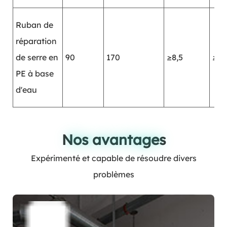
Ruban de
réparation
de serre en
90
170
≥8,5
≥24
PE à base
d'eau
Nos avantages
Nos avantages
Expérimenté et capable de résoudre divers
problèmes