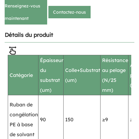
Renseignez-vous
Contactez-nous
maintenant
Détails du produit
Épaisseur
Résistance
Adh
du
Colle+Substrat
au pelage
Catégorie
per
substrat
(um)
(N/25
(he
(um)
mm)
Ruban de
congélation
90
150
≥9
≥24
PE à base
de solvant