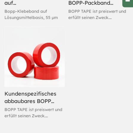
auf
BOPP-Packband
Lösungsmittelbasis,
auf
Bopp-Klebeband auf
BOPP TAPE ist preiswert und
55 µm
Lösungsmittelbasis
Lösungsmittelbasis, 55 µm
erfüllt seinen Zweck.
Hergestellt aus
wasserbasiertem
Acrylklebstoff, haftet dieses
Packband sofort und bietet
eine hervorragende
Versiegelung. Es gilt als
leistungsstarkes Private-
Label-Klebeband für härteste
Aufgaben. Die schnelle und
einfache Ablösung ermöglicht
ein schnelleres Verschließen.
Kundenspezifisches
abbaubares BOPP-
Klebeband-
BOPP TAPE ist preiswert und
Verpackungsband
erfüllt seinen Zweck.
Hergestellt aus
wasserbasiertem