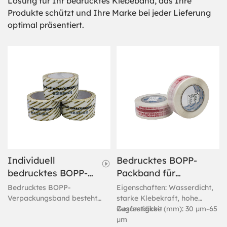
Lösung für Ihr bedrucktes Klebeband, das Ihre
Produkte schützt und Ihre Marke bei jeder Lieferung
optimal präsentiert.
Individuell
Bedrucktes BOPP-
bedrucktes BOPP-
Packband für
Verpackungsband
schwere Kartons
Bedrucktes BOPP-
Eigenschaften: Wasserdicht,
für Kartons
Verpackungsband besteht
starke Klebekraft, hohe
aus umweltfreundlichen
Zugfestigkeit
Gesamtdicke (mm): 30 µm-65
Materialien und zeichnet sich
µm