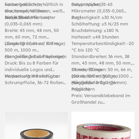
wasserbasiertem,
Farbe: gelblich (erhältlich in
Polypropylen)
Gesamtdicke: 35-65
druckempfindlichem
klar, braun, hellbraun, weiß
Mikrometer (0,035-0,065
Acrylkleber
und in Sonderfarben)
Dicke: 35-65 Mikrometer
mm)
Zugfestigkeit: ≥30 N/cm
(0,035-0,065 mm)
Schälhaftung: ≥5 N/25 mm
Breite: 45 mm, 48 mm, 50
Bruchdehnung: ≤180 %
mm, 60 mm, 72 mm
Haltezeit: ≥48 Stunden
(Sondergrößen auf Anfrage)
Länge: 50 m, 66 m, 100 m,
Temperaturbeständigkeit: -20
500 m, 1000 m
°C bis 120 °C
(Sonderlängen auf Anfrage)
Kerngröße: 3-Zoll-Papierkern
Standardbreiten: 36 mm, 38
Druck: Bis zu 8 Farben für
mm, 45 mm, 48 mm, 50 mm,
individuelle Logos und
55 mm, 72 mm
Standardlängen: 50 m, 66 m,
Markenauftritte verfügbar
Verpackung: 6 Rollen pro
(Sonderanfertigungen
100 m, 300 m, 500 m, 1000 m
Schrumpffolie, 36-72 Rollen
möglich)
(Sonderanfertigungen
Kerngröße: 3-Zoll (76 mm)
pro Karton
möglich)
Papierkern
Preis: Versandklebeband im
Großhandel zu
wettbewerbsfähigen Preisen