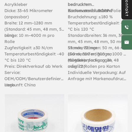
Kontakt
Marken-
Acrylkleber
bedrucktem
Dicke: 33–65 Mikrometer
Kartonverschlussband
Basismaterial: BOPP-Folie
Verpackungsklebeband
(anpassbar)
Bruchdehnung: ≤180 %
Breite: 12 mm–1280 mm
Temperaturbeständigkeit: -20
(Standard: 45 mm, 48 mm, 50
°C bis 120 °C
mm)
Länge: 10 m–4000 m pro
Standardbreiten: 36 mm, 38
Rolle
mm, 45 mm, 48 mm, 50 mm,
Zugfestigkeit: ≥30 N/cm
55 mm, 72 mm
Standardlängen: 50 m, 66 m,
Temperaturbeständigkeit: -40
(Sonderanfertigungen
100 m, 300 m, 500 m, 1000 m
°C bis 120 °C
möglich)
(Sonderanfertigungen
Kartonverpackung: 36, 48
Preis: Direktverkauf ab Werk
möglich)
oder 72 Rollen pro Karton
Service:
Individuelle Verpackung: Auf
OEM/ODM/Benutzerdefiniertes
Anfrage mit Markenaufdruck
Logo
Herkunft: China
auf den Kartons erhältlich.