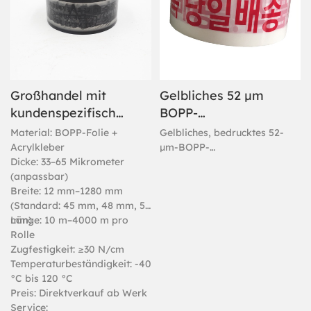
Großhandel mit
Gelbliches 52 µm
kundenspezifischen
BOPP-
BOPP-
Verpackungsband
Material: BOPP-Folie +
Gelbliches, bedrucktes 52-
Klebebändern für
mit bedrucktem
Acrylkleber
µm-BOPP-
Dicke: 33–65 Mikrometer
Verpackungsklebeband,
Kartonverpackungen
Stoffverschluss
(anpassbar)
speziell entwickelt für
Breite: 12 mm–1280 mm
international tätige
(Standard: 45 mm, 48 mm, 50
Unternehmen mit Bedarf an
mm)
Länge: 10 m–4000 m pro
Verpackungslösungen für
Rolle
große Mengen. Hochwertiges
Zugfestigkeit: ≥30 N/cm
Klebeband mit einer
Temperaturbeständigkeit: -40
einzigartigen, stoffähnlichen
°C bis 120 °C
Optik auf der BOPP-Folie.
Preis: Direktverkauf ab Werk
Der gelbliche Farbton ist das
Service:
charakteristische Merkmal