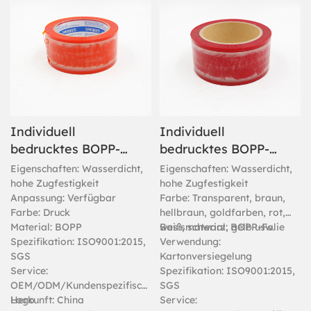
Individuell
Individuell
bedrucktes BOPP-
bedrucktes BOPP-
Klebeband mit
Verpackungsklebeband
Eigenschaften: Wasserdicht,
Eigenschaften: Wasserdicht,
Logo
mit Logo
hohe Zugfestigkeit
hohe Zugfestigkeit
Anpassung: Verfügbar
Farbe: Transparent, braun,
Farbe: Druck
hellbraun, goldfarben, rot,
Material: BOPP
weiß, schwarz, gelb usw.
Basismaterial: BOPP-Folie
Spezifikation: ISO9001:2015,
Verwendung:
SGS
Kartonversiegelung
Service:
Spezifikation: ISO9001:2015,
OEM/ODM/Kundenspezifisches
SGS
Logo
Herkunft: China
Service: