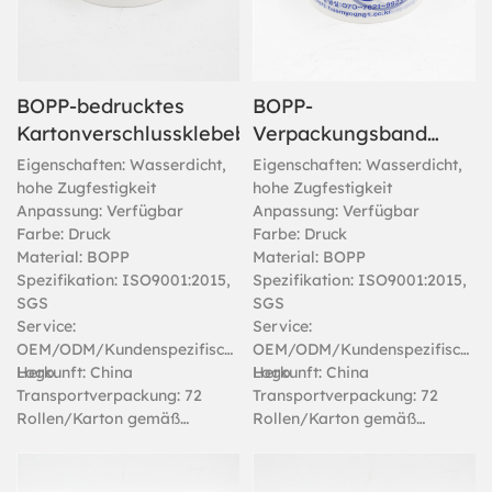
BOPP-bedrucktes
BOPP-
Kartonverschlussklebeband
Verpackungsband
mit individuellem
Eigenschaften: Wasserdicht,
Eigenschaften: Wasserdicht,
Logoaufdruck,
hohe Zugfestigkeit
hohe Zugfestigkeit
Anpassung: Verfügbar
Anpassung: Verfügbar
Kartonverschlussband
Farbe: Druck
Farbe: Druck
Material: BOPP
Material: BOPP
Spezifikation: ISO9001:2015,
Spezifikation: ISO9001:2015,
SGS
SGS
Service:
Service:
OEM/ODM/Kundenspezifisches
OEM/ODM/Kundenspezifisches
Logo
Herkunft: China
Logo
Herkunft: China
Transportverpackung: 72
Transportverpackung: 72
Rollen/Karton gemäß
Rollen/Karton gemäß
Kundenwunsch
Kundenwunsch