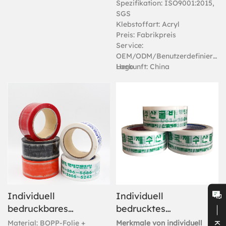
durch starke Haftung aus. Es
Spezifikation: ISO9001:2015,
kann als Informationsträger
SGS
und zum Schutz von
Klebstoffart: Acryl
Sicherheitsinformationen
Preis: Fabrikpreis
eingesetzt werden.
Service:
OEM/ODM/Benutzerdefiniertes
Logo
Herkunft: China
Individuell
Individuell
bedruckbares
bedrucktes
BOPP-Klebeband |
Kartonverschlussband
Material: BOPP-Folie +
Merkmale von individuell