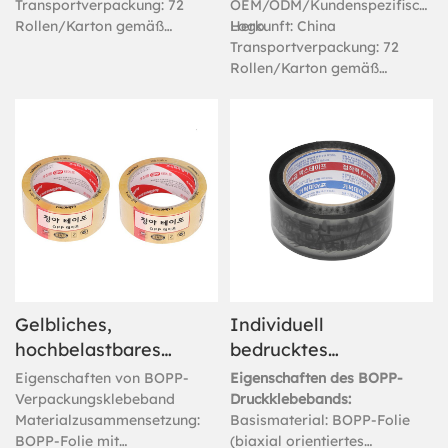
Transportverpackung: 72
OEM/ODM/Kundenspezifisches
Rollen/Karton gemäß
Logo
Herkunft: China
Kundenwunsch
Transportverpackung: 72
Rollen/Karton gemäß
Kundenwunsch
Gelbliches,
Individuell
hochbelastbares
bedrucktes
BOPP-
schwarzes BOPP-
Eigenschaften von BOPP-
Eigenschaften des BOPP-
Verpackungsband
Klebeband für den
Verpackungsklebeband
Druckklebebands:
Materialzusammensetzung:
Basismaterial: BOPP-Folie
Versand
BOPP-Folie mit
(biaxial orientiertes