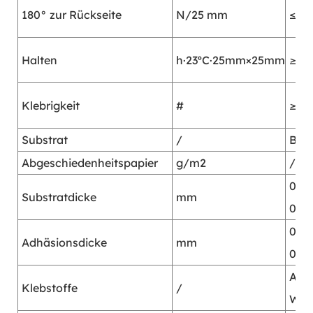
180° zur Rückseite
N/25 mm
≤3,2
Halten
h·23ºC·25mm×25mm
≥12
Klebrigkeit
#
≥16
Substrat
/
BOP
Abgeschiedenheitspapier
g/m2
/
0,02
Substratdicke
mm
0,00
0,05
Adhäsionsdicke
mm
0,0
Acry
Klebstoffe
/
Was