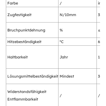
Farbe
/
indi
Zugfestigkeit
N/10mm
30
Bruchpunktdehnung
%
≤18
Hitzebeständigkeit
ºC
60
Haltbarkeit
Jahr
1
Lösungsmittelbeständigkeit
Mindest
30
Widerstandsfähigkeit
/
/
Entflammbarkeit