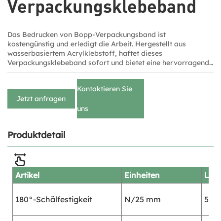
Verpackungsklebeband
Das Bedrucken von Bopp-Verpackungsband ist
kostengünstig und erledigt die Arbeit. Hergestellt aus
wasserbasiertem Acrylklebstoff, haftet dieses
Verpackungsklebeband sofort und bietet eine hervorragende
Versiegelung. Es gilt als leistungsstarkes Private-Label-
Klebeband für härteste Aufgaben. Die schnelle und einfache
Kontaktieren Sie
Ablösung ermöglicht ein schnelleres Verschließen.
Jetzt anfragen
uns
Produktdetail
Artikel
Einheiten
Leis
180°-Schälfestigkeit
N/25 mm
5.6