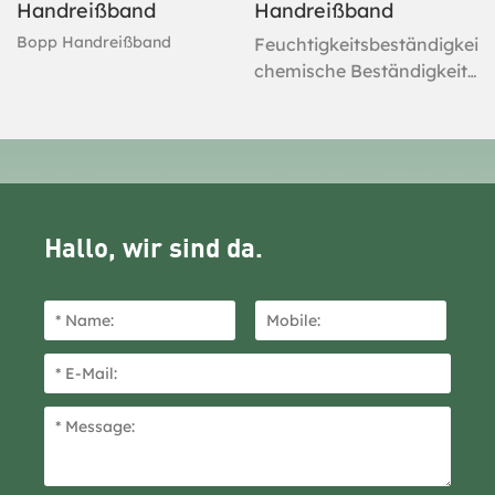
Handreißband
Handreißband
Bopp Handreißband
Feuchtigkeitsbeständigkeit,
chemische Beständigkeit,
ausgezeichnete
Witterungsbeständigkeit,
leicht und stark, starke
Haftung und keine
Klebstoffrückstände, und
es ist nicht leicht, das
Hallo, wir sind da.
angeklebte Objekt zu
beschädigen. Es kann
problemlos ohne
Werkzeug verwendet
werden, was einen
sicheren Betrieb
gewährleistet.