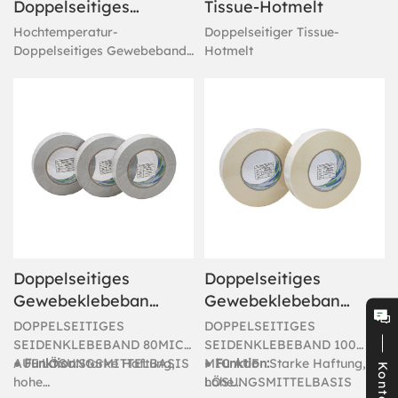
Doppelseitiges
Tissue-Hotmelt
Gewebeband
Hochtemperatur-
Doppelseitiger Tissue-
120 µm
Doppelseitiges Gewebeband
Hotmelt
120 µm
Doppelseitiges
Doppelseitiges
Gewebeklebeband
Gewebeklebeband
80 µm,
100 µm,
DOPPELSEITIGES
DOPPELSEITIGES
lösungsmittelbasiert​
lösungsmittelbasiert​
SEIDENKLEBEBAND 80MIC
SEIDENKLEBEBAND 100
AUF LÖSUNGSMITTELBASIS
● Funktion:
Starke Haftung,
MIC AUF
● Funktion:
Starke Haftung,
Kontakt
hohe
LÖSUNGSMITTELBASIS
hohe