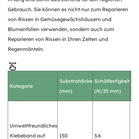
Gebrauch. Sie können es nicht nur zum Reparieren
von Rissen in Gemüsegewächshäusern und
Blumenfolien verwenden, sondern auch zum
Reparieren von Rissen in Ihren Zelten und
Regenmänteln.
Substratdicke
Schälfestigkeit
Ha
Kategorie
(mm)
(N/25 mm)
(St
Umweltfreundliches
Klebeband auf
150
3.6
≥4