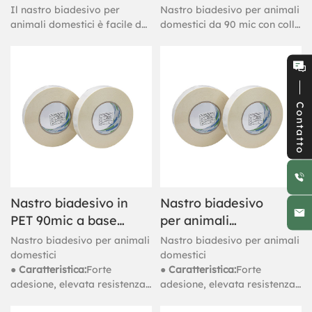
domestici rosa
domestici (90 mic)
Il nastro biadesivo per
Nastro biadesivo per animali
animali domestici è facile da
domestici da 90 mic con colla
applicare e rimuovere da
forte e debole su due lati
tutti i mobili.
Contatto
Nastro biadesivo in
Nastro biadesivo
PET 90mic a base
per animali
di solvente
domestici da 80
Nastro biadesivo per animali
Nastro biadesivo per animali
mic a base di
domestici
domestici
● Caratteristica:
Forte
● Caratteristica:
Forte
solvente
adesione, elevata resistenza
adesione, elevata resistenza
alle temperature, resistenza
alle temperature, resistenza