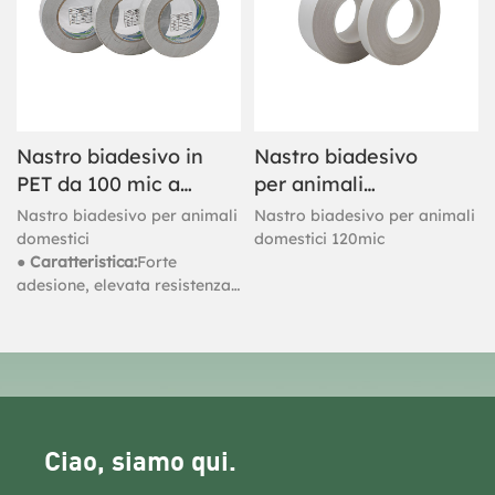
Nastro biadesivo in
Nastro biadesivo
PET da 100 mic a
per animali
base di solvente
domestici 120 mic
Nastro biadesivo per animali
Nastro biadesivo per animali
domestici
domestici 120mic
● Caratteristica:
Forte
adesione, elevata resistenza
alle temperature, resistenza
alle intemperie, buona
durata, impermeabile
Ciao, siamo qui.