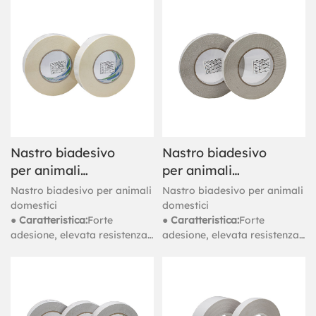
alle intemperie, buona
alle intemperie, buona
durata, impermeabile
durata, impermeabile
Nastro biadesivo
Nastro biadesivo
per animali
per animali
domestici da 120
domestici da 150
Nastro biadesivo per animali
Nastro biadesivo per animali
mic a base di
mic a base di
domestici
domestici
● Caratteristica:
Forte
● Caratteristica:
Forte
solvente
solvente
adesione, elevata resistenza
adesione, elevata resistenza
alle temperature, resistenza
alle temperature, resistenza
alle intemperie, buona
alle intemperie, buona
durata, impermeabile
durata, impermeabile