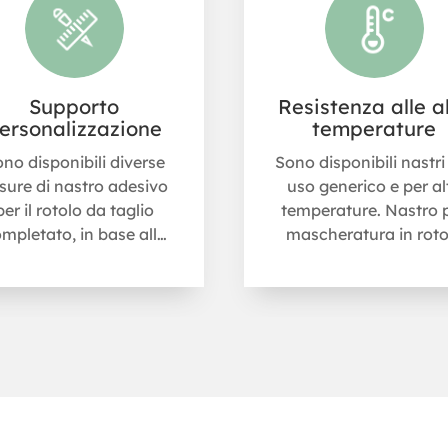
Supporto
Resistenza alle a
ersonalizzazione
temperature
no disponibili diverse
Sono disponibili nastri
sure di nastro adesivo
uso generico e per al
per il rotolo da taglio
temperature. Nastro 
mpletato, in base alle
mascheratura in roto
esigenze del cliente.
jumbo per uso generi
Temperatura di eserci
fino a 60 gradi Celsiu