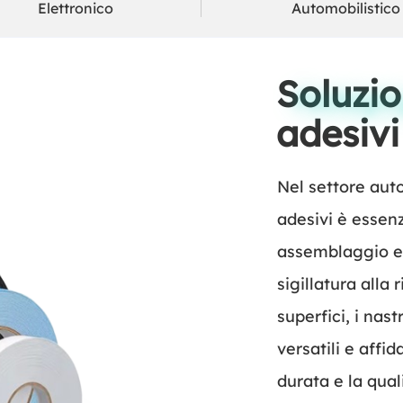
Elettronico
Automobilistico
Soluzio
Packaging
adesivi
Nel settore auto
adesivi è essenz
assemblaggio e 
sigillatura alla
superfici, i nast
versatili e affid
durata e la qual