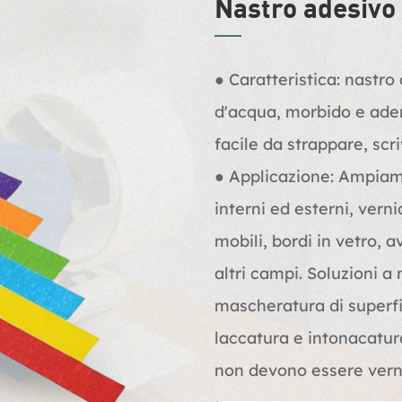
Nastro adesivo
● Caratteristica: nastr
d'acqua, morbido e ader
facile da strappare, scri
● Applicazione: Ampiamen
interni ed esterni, vern
mobili, bordi in vetro, a
altri campi. Soluzioni a
mascheratura di superfi
laccatura e intonacatura
non devono essere verni