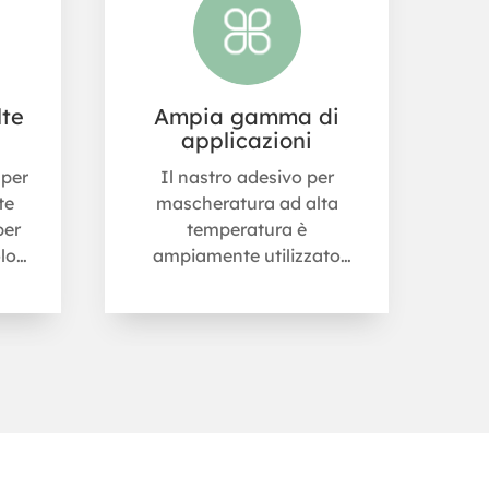
lte
Ampia gamma di
applicazioni
 per
Il nastro adesivo per
te
mascheratura ad alta
per
temperatura è
lo
ampiamente utilizzato
co.
nella verniciatura e
zio
cottura delle auto, nella
s.
mascheratura della
foratura dei metalli, nella
mascheratura della
verniciatura delle suole
delle scarpe e nelle aree
in cui è richiesta