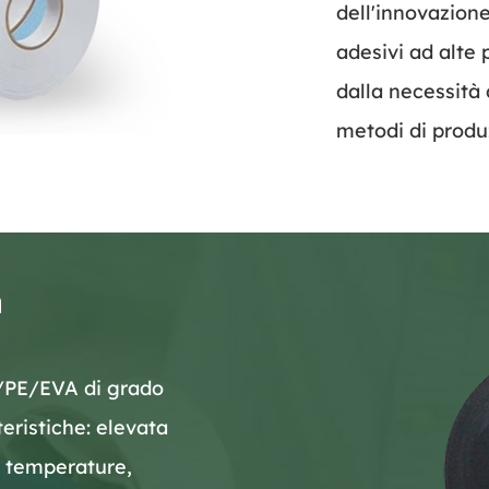
dell'innovazion
adesivi ad alte 
dalla necessità 
metodi di produ
a
ca/PE/EVA di grado
teristiche: elevata
te temperature,