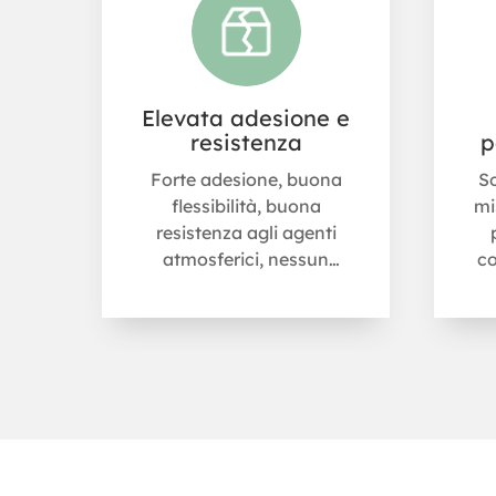
Elevata adesione e
resistenza
p
Forte adesione, buona
So
flessibilità, buona
mi
resistenza agli agenti
atmosferici, nessun
co
residuo, buona capacità
coprente e protettiva.