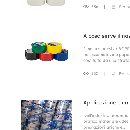
556
|
Per s
A cosa serve il n
Il nastro adesivo BOPP 
riscosso notevole popola
costituito da uno strato s
732
|
Per s
Applicazione e ca
Nell'industria moderna 
pratico materiale adesi
prestazioni uniche e...