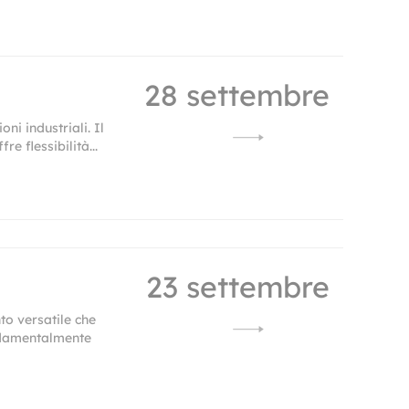
28 settembre
ni industriali. Il
e flessibilità...
23 settembre
to versatile che
ondamentalmente