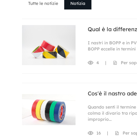
Tutte le notizie
Notizia
Qual è la differenz
I nastri in BOPP e in PV
BOPP eccelle in termini d
4
|
Per sap
Cos'è il nastro ade
Quando senti il ​​termin
colma il divario tra rip
improprio...
16
|
Per sa