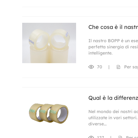
Che cosa è il nast
Il nastro BOPP è un ese
perfetta sinergia di re
intelligente.
70
|
Per sa
Qual è la differenz
Nel mondo dei nastri ad
utilizzate in vari setto
diverse...
127
|
Per s