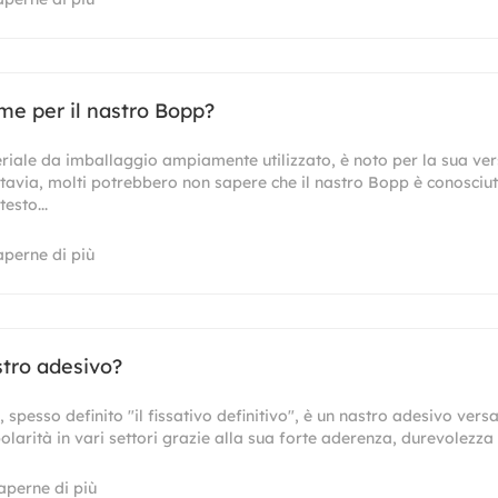
me per il nastro Bopp?
riale da imballaggio ampiamente utilizzato, è noto per la sua vers
ttavia, molti potrebbero non sapere che il nastro Bopp è conosciut
esto...
aperne di più
stro adesivo?
, spesso definito "il fissativo definitivo", è un nastro adesivo versa
larità in vari settori grazie alla sua forte aderenza, durevolezza 
aperne di più