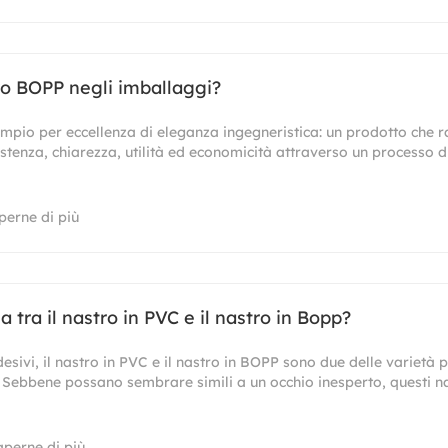
ro BOPP negli imballaggi?
mpio per eccellenza di eleganza ingegneristica: un prodotto che 
sistenza, chiarezza, utilità ed economicità attraverso un processo 
perne di più
a tra il nastro in PVC e il nastro in Bopp?
esivi, il nastro in PVC e il nastro in BOPP sono due delle variet
ri. Sebbene possano sembrare simili a un occhio inesperto, questi n
aperne di più