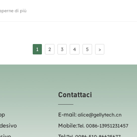
aperne di più
1
2
3
4
5
>
Contattaci
pp
E-mail:
alice@gellytech.cn
desivo
Mobile:
Tel. 0086-13951231457
sivo
Tel:
Tel. 0086-510-86625677