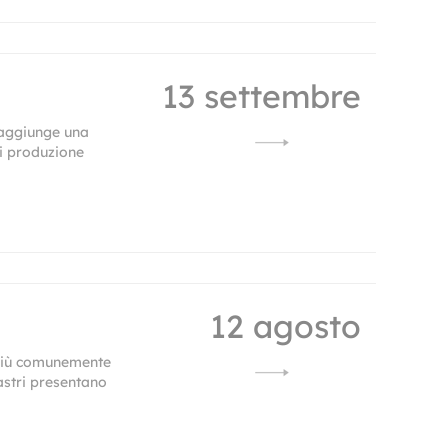
13 settembre
raggiunge una
di produzione
12 agosto
à più comunemente
astri presentano