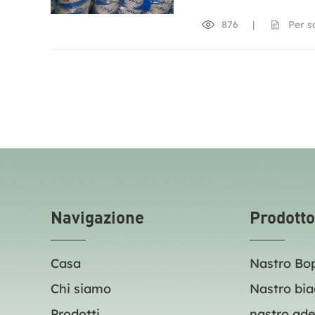
876
|
Per s
Navigazione
Prodotto
Casa
Nastro Bo
Chi siamo
Nastro bia
Prodotti
nastro ade