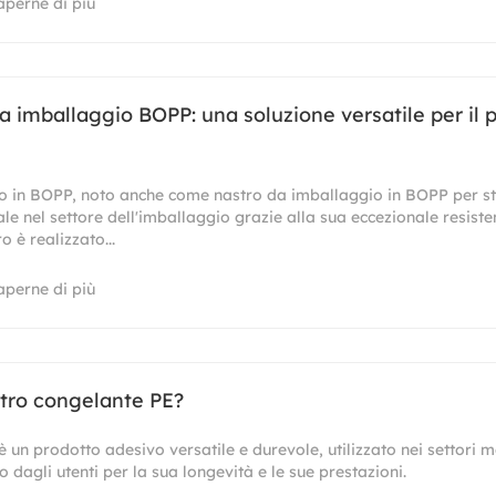
aperne di più
a imballaggio BOPP: una soluzione versatile per il
io in BOPP, noto anche come nastro da imballaggio in BOPP per s
e nel settore dell'imballaggio grazie alla sua eccezionale resist
o è realizzato...
aperne di più
stro congelante PE?
è un prodotto adesivo versatile e durevole, utilizzato nei settori m
dagli utenti per la sua longevità e le sue prestazioni.