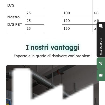
D/S
25
100
≥8
Nastro
25
120
≥15
D/S PET
25
150
≥20
Contatto
I nostri vantaggi
I nostri vantaggi
Esperto e in grado di risolvere vari problemi