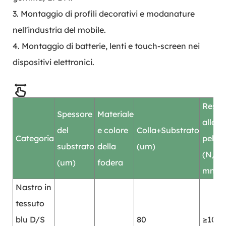
3. Montaggio di profili decorativi e modanature
nell'industria del mobile.
4. Montaggio di batterie, lenti e touch-screen nei
dispositivi elettronici.
Resis
Spessore
Materiale
alla
del
e colore
Colla+Substrato
Categoria
pelat
substrato
della
(um)
(N/25
(um)
fodera
mm)
Nastro in
tessuto
blu D/S
80
≥10