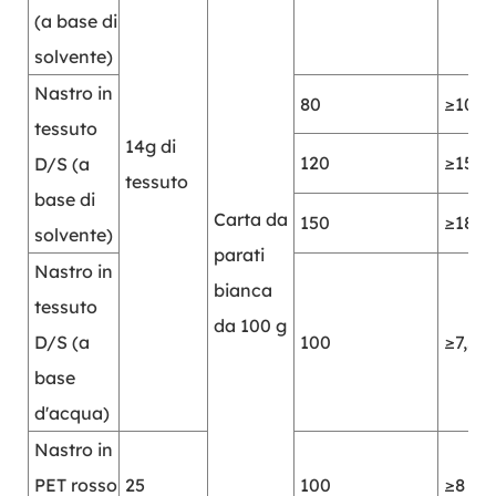
(a base di
solvente)
Nastro in
80
≥10
tessuto
14g di
120
≥15
D/S (a
tessuto
base di
Carta da
150
≥18
solvente)
parati
Nastro in
bianca
tessuto
da 100 g
D/S (a
100
≥7,5
base
d'acqua)
Nastro in
PET rosso
25
100
≥8