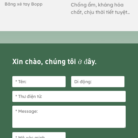
Băng xé tay Bopp
Chống ẩm, kháng hóa
chất, chịu thời tiết tuyệt
vời, nhẹ và bền, độ bám
dính cao, không để lại keo
thừa, không dễ làm hỏng
vật liệu dán. Có thể dễ
dàng sử dụng mà không
cần dụng cụ, đảm bảo an
Xin chào, chúng tôi ở đây.
toàn khi vận hành.