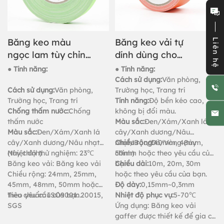
Băng keo màu
Băng keo vải tự
Liên hệ
ngọc lam tùy chỉnh
dính dùng cho
dùng cho đóng gói
thảm.
● Tính năng:
● Tính năng:
và cố định.
Cách sử dụng:
Văn phòng,
Cách sử dụng:
Văn phòng,
Trường học, Trang trí
Trường học, Trang trí
Tính năng:
Độ bền kéo cao,
Chống thấm nước:
Chống
không bị đổi màu.
thấm nước
Màu sắc:
Đen/Xám/Xanh lá
Màu sắc:
Đen/Xám/Xanh lá
cây/Xanh dương/Nâu
cây/Xanh dương/Nâu nhạt
nhạt/Bạc/Đỏ/Vàng (tùy
Chiều rộng:
40mm, 48mm,
(tùy chỉnh)
Nhiệt độ thử nghiệm: 23℃
chỉnh)
50mm hoặc theo yêu cầu của
Băng keo vải: Băng keo vải
bạn.
Chiều dài:
10m, 20m, 30m
Chiều rộng: 24mm, 25mm,
hoặc theo yêu cầu của bạn.
45mm, 48mm, 50mm hoặc
Độ dày:
0,15mm~0,3mm
theo yêu cầu của bạn.
Tiêu chuẩn: ISO9001: 20015,
Nhiệt độ phục vụ:
5-70℃
SGS
Ứng dụng: Băng keo vải
gaffer được thiết kế để gia cố