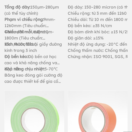
Tổng độ dày:
150μm-280μm
Độ dày: 150–280 micron (có thể 
(có thể tùy chỉnh)
Chiều rộng: từ 3 mm đến 1260 
Phạm vi chiều rộng:
9mm-
Chiều dài: Từ 10 m đến 1800 m m
1260mm (Tiêu chuẩn:
Độ bền kéo: ≥35 N/cm
48mm/50mm/60mm)
Chiều dài mỗi cuộn:
10m-
Độ bám dính khi bóc: ≥15 N/25m
1800m (Tiêu chuẩn:
Độ giãn dài: ≥15%
25m/40m/50m)
Kích thước lõi:
Lõi giấy đường
Nhiệt độ ứng dụng: -20°C đến 6
kính trong 3 inch
Chống thấm nước: Chống thấm 
Độ bền kéo:
Độ bền cơ học
Chứng nhận: ISO 9001, SGS, R
cao và khả năng chống va
đập tốt.
Khả năng chịu nhiệt:
5-70℃
Băng keo đóng gói cường độ
cao được thiết kế để gia cố
và bảo vệ các loại ống và vật
thể khác nhau, dùng để đóng
gói chịu tải nặng, nối và cố
định thảm.