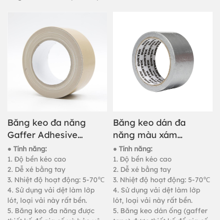
ống và vật thể khác nhau,
dùng để đóng gói hàng nặng,
nối thảm và dán cố định.
Băng keo đa năng
Băng keo dán đa
Gaffer Adhesive
năng màu xám
Masking Tape dùng
25mm dùng cho
● Tính năng:
● Tính năng:
để đóng gói
dây điện.
1. Độ bền kéo cao
1. Độ bền kéo cao
2. Dễ xé bằng tay
2. Dễ xé bằng tay
3. Nhiệt độ hoạt động: 5-70℃
3. Nhiệt độ hoạt động: 5-70℃
4. Sử dụng vải dệt làm lớp
4. Sử dụng vải dệt làm lớp
lót, loại vải này rất bền.
lót, loại vải này rất bền.
5. Băng keo đa năng được
5. Băng keo dán ống (gaffer