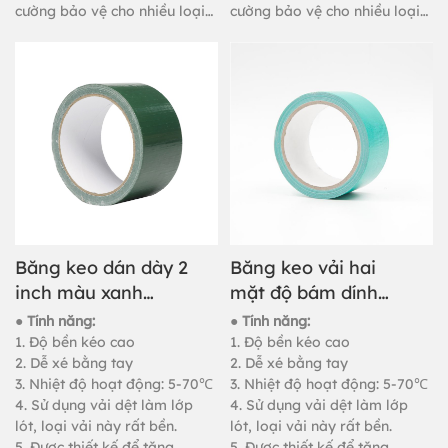
cường bảo vệ cho nhiều loại
cường bảo vệ cho nhiều loại
đường ống và vật thể, dùng
đường ống và vật thể, dùng
để đóng gói chịu tải nặng, nối
để đóng gói chịu tải nặng, nối
và cố định thảm.
và cố định thảm.
Băng keo dán dày 2
Băng keo vải hai
inch màu xanh
mặt độ bám dính
đậm, thích hợp sử
cao dùng để cố
● Tính năng:
● Tính năng:
dụng ngoài trời.
định trần nhà.
1. Độ bền kéo cao
1. Độ bền kéo cao
2. Dễ xé bằng tay
2. Dễ xé bằng tay
3. Nhiệt độ hoạt động: 5-70℃
3. Nhiệt độ hoạt động: 5-70℃
4. Sử dụng vải dệt làm lớp
4. Sử dụng vải dệt làm lớp
lót, loại vải này rất bền.
lót, loại vải này rất bền.
5. Được thiết kế để tăng
5. Được thiết kế để tăng