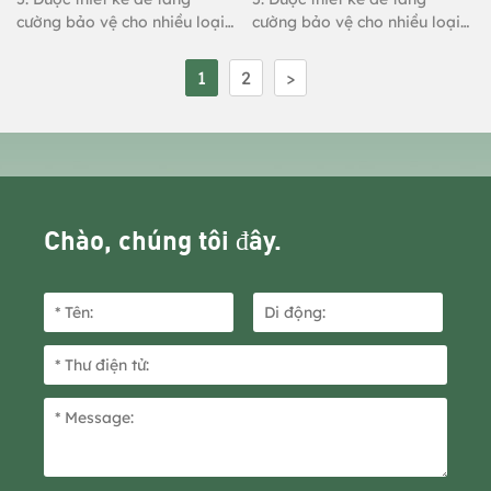
cường bảo vệ cho nhiều loại
cường bảo vệ cho nhiều loại
đường ống và vật thể, dùng
đường ống và vật thể, dùng
để đóng gói chịu tải nặng, nối
để đóng gói chịu tải nặng, nối
1
2
>
và cố định thảm.
và cố định thảm.
Chào, chúng tôi đây.