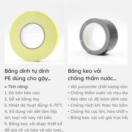
và bảo vệ các loại ống và vật
thể khác nhau, đóng gói chịu
tải nặng, nối thảm và cố định.
Băng dính tự dính
Băng keo vải
PE dùng cho gậy
chống thấm nước
khúc côn cầu hoặc
chất lượng cao tùy
● Tính năng:
• Vải polyester chất lượng công
băng dính vải.
chỉnh
1. Độ bền kéo cao
• Chống thấm nước và chịu được 
2. Dễ xé bằng tay
• Keo dán có độ bám dính cao,
3. Nhiệt độ hoạt động: 5-70℃
• Chống rách khi thao tác bằng 
4. Sử dụng vải dệt làm lớp
• Chống tia cực tím, hóa chất v
lót, loại vải này rất bền.
• Băng keo vải với giá trực tiếp,
5. Băng keo vải được thiết kế
để gia cố và bảo vệ các loại