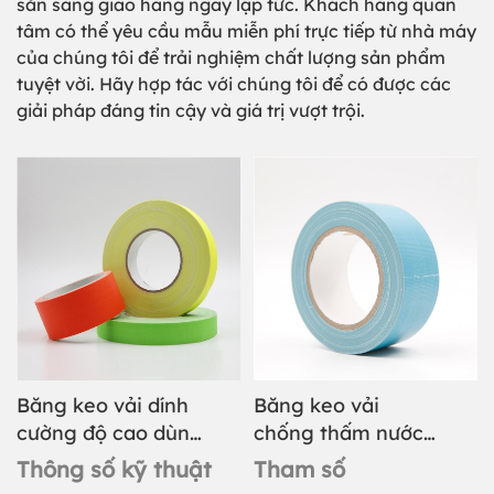
sẵn sàng giao hàng ngay lập tức. Khách hàng quan
tâm có thể yêu cầu mẫu miễn phí trực tiếp từ nhà máy
của chúng tôi để trải nghiệm chất lượng sản phẩm
tuyệt vời. Hãy hợp tác với chúng tôi để có được các
giải pháp đáng tin cậy và giá trị vượt trội.
Băng keo vải dính
Băng keo vải
cường độ cao dùng
chống thấm nước
để đóng gói
nhiều màu sắc
Thông số kỹ thuật
Tham số
dùng để đóng gói