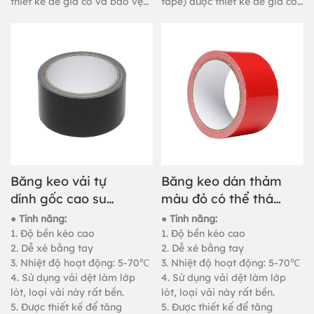
thiết kế để gia cố và bảo vệ
tape) được thiết kế để gia cố
nhiều loại đường ống và vật
và bảo vệ các loại ống và vật
thể, dùng để đóng gói hàng
thể khác nhau, dùng để đóng
nặng, dán và cố định thảm.
gói hàng nặng, nối thảm và
cố định.
Băng keo vải tự
Băng keo dán thảm
dính gốc cao su
màu đỏ có thể tháo
dùng để đóng gói
rời, tùy chỉnh, 50M
● Tính năng:
● Tính năng:
hộp giấy.
1. Độ bền kéo cao
1. Độ bền kéo cao
2. Dễ xé bằng tay
2. Dễ xé bằng tay
3. Nhiệt độ hoạt động: 5-70℃
3. Nhiệt độ hoạt động: 5-70℃
4. Sử dụng vải dệt làm lớp
4. Sử dụng vải dệt làm lớp
lót, loại vải này rất bền.
lót, loại vải này rất bền.
5. Được thiết kế để tăng
5. Được thiết kế để tăng