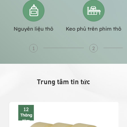
Nguyên liệu thô
Keo phủ trên phim thô
1
2
Trung tâm tin tức
12
Tháng
tám