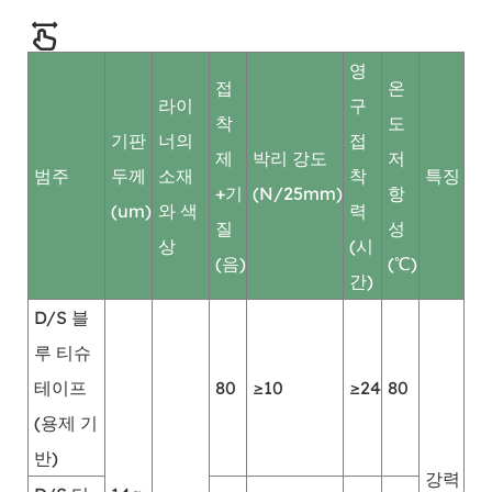
영
접
온
라이
구
착
도
기판
너의
접
제
박리 강도
저
범주
두께
소재
착
특징
+기
(N/25mm)
항
(um)
와 색
력
질
성
상
(시
(음)
(℃)
간)
D/S 블
루 티슈
테이프
80
≥10
≥24
80
(용제 기
반)
강력