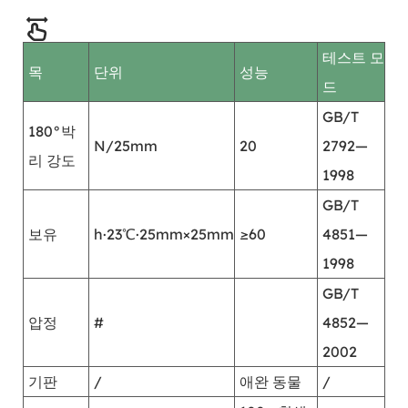
테스트 모
목
단위
성능
드
GB/T
180°박
N/25mm
20
2792—
리 강도
1998
GB/T
보유
h·23℃·25mm×25mm
≥60
4851—
1998
GB/T
압정
#
4852—
2002
기판
/
애완 동물
/