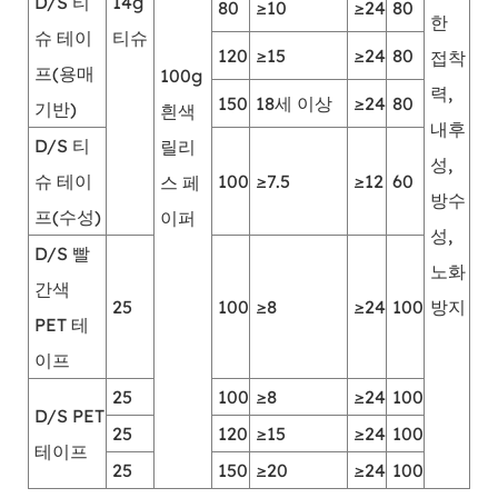
D/S 티
14g
80
≥10
≥24
80
한
슈 테이
티슈
120
≥15
≥24
80
접착
프(용매
100g
력,
150
18세 이상
≥24
80
기반)
흰색
내후
D/S 티
릴리
성,
슈 테이
100
≥7.5
≥12
60
스 페
방수
프(수성)
이퍼
성,
D/S 빨
노화
간색
25
100
≥8
≥24
100
방지
PET 테
이프
25
100
≥8
≥24
100
D/S PET
25
120
≥15
≥24
100
테이프
25
150
≥20
≥24
100