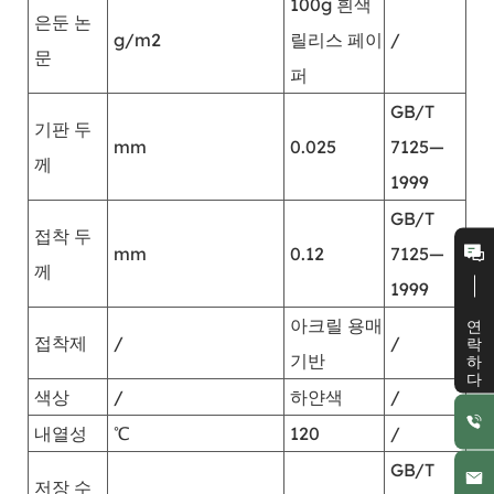
100g 흰색
은둔 논
g/m2
릴리스 페이
/
문
퍼
GB/T
기판 두
mm
0.025
7125—
께
1999
GB/T
접착 두
mm
0.12
7125—
께
1999
연락하다
아크릴 용매
접착제
/
/
기반
색상
/
하얀색
/
내열성
℃
120
/
GB/T
저장 수