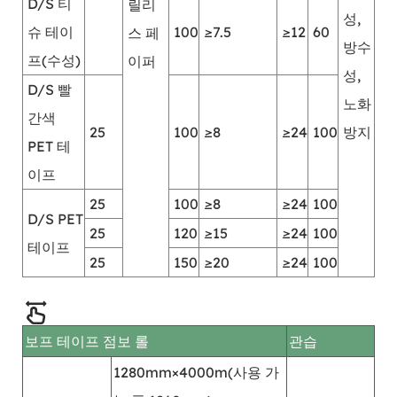
D/S 티
릴리
성,
슈 테이
100
≥7.5
≥12
60
스 페
방수
프(수성)
이퍼
성,
D/S 빨
노화
간색
25
100
≥8
≥24
100
방지
PET 테
이프
25
100
≥8
≥24
100
D/S PET
25
120
≥15
≥24
100
테이프
25
150
≥20
≥24
100
보프 테이프 점보 롤
관습
1280mm×4000m(사용 가