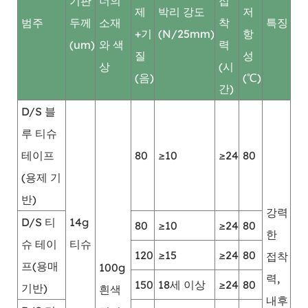
기판
너의
접
제
박리 강도
저
범주
두께
소재
착
특징
+기
(N/25mm)
항
(um)
와 색
력
질
성
상
(시
(음)
(℃)
간)
D/S 블
루 티슈
테이프
80
≥10
≥24
80
(용제 기
반)
강력
D/S 티
14g
80
≥10
≥24
80
한
슈 테이
티슈
120
≥15
≥24
80
접착
프(용매
100g
력,
150
18세 이상
≥24
80
기반)
흰색
내후