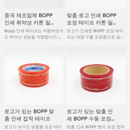
중국 제조업체 BOPP
맞춤 로고 인쇄 BOPP
인쇄 취약성 카톤 밀
포장 테이프 카톤 밀
봉 접착 테이프
봉 테이프
Bopp 인쇄 테이프는 저렴하면서
로고가 인쇄된 BOPP 포장 테이
도 뛰어난 성능을 자랑합니다. 아
프는 대량 수출 포장용으로 설계
크릴 수성 접착제로 제작된 이 포
되었으며, 뛰어난 접착력과 맞춤
장 테이프는 즉시 부착되며 뛰어
형 브랜딩 기능을 제공합니다. 이
난 밀봉력을 제공합니다. 까다로
축 연신 폴리프로필렌(BOPP) 필
운 작업에도 적합한 고성능 자체
름과 아크릴 접착제로 제작된 이
상표 테이프로 평가받고 있습니
테이프는 다양한 기후 조건에서
다. 빠르고 쉽게 떼어낼 수 있어
도 견고한 밀봉을 보장하는 동시
더욱 빠른 밀봉이 가능합니다.
에 브랜드 인지도를 높여줍니다.
물류, 전자상거래 및 산업용 포장
에 적합하며, 글로벌 공급망에 비
용 효율성과 신뢰성을 제공합니
다.
로고가 있는 BOPP 맞
로고가 있는 맞춤 인
춤 인쇄 접착 테이프
쇄 BOPP 수동 포장
접착 테이프 접착 포
로고가 새겨진 맞춤형 포장 테이
맞춤 인쇄 BOPP 핸드 포장 접착