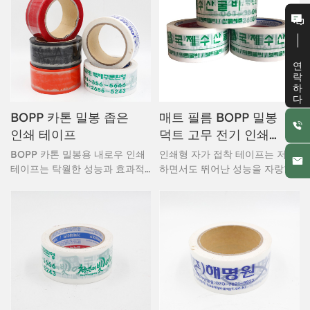
로고, 연락처 정보 또는 홍보 메
시지를 표시하는 동시에 탁월한
밀봉 보안을 제공하도록 설계되
었습니다.
연락하다
BOPP 카톤 밀봉 좁은
매트 필름 BOPP 밀봉
인쇄 테이프
덕트 고무 전기 인쇄
자체 접착 테이프
BOPP 카톤 밀봉용 내로우 인쇄
인쇄형 자가 접착 테이프는 저렴
테이프는 탁월한 성능과 효과적
하면서도 뛰어난 성능을 자랑합
인 브랜드 홍보가 필요한 대량 포
니다. 아크릴 수성 접착제로 제작
장 작업을 위해 특별히 설계되었
된 이 보프(bopp) 밀봉 테이프는
습니다. 고품질 이축 연신 폴리프
즉시 부착되며 뛰어난 밀봉력을
로필렌(BOPP) 필름과 수성 아크
제공합니다. 까다로운 작업에도
릴 접착제를 사용하여 제조된 이
적합한 고성능 자체 상표 테이프
테이프는 다양한 온도 조건과 포
로 평가받고 있습니다. 빠르고 쉽
장 요건에 걸쳐 견고한 밀봉을 보
게 떼어낼 수 있어 더욱 빠른 밀
장합니다.
봉이 가능합니다.