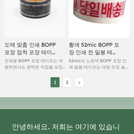
에 포장을 마케팅 도구로 탈바꿈
으로 하며, 맞춤 로고와 브랜딩
시킵니다. 수축 필름 층은 습기,
메시지에 탁월한 대비를 제공하
마모, 온도 변화에 대한 내구성을
여 모든 포장재를 회사의 모바일
제공하여 국제 배송 및 대량 보관
광고로 만들어줍니다.
에 적합합니다.
도매 맞춤 인쇄 BOPP
황색 52mic BOPP 포
포장 접착 포장 테이
장 인쇄 천 밀봉 테이
프
프
인쇄용 BOPP 포장 테이프는 저
52mic의 노란색 BOPP 포장 인
렴하면서도 완벽한 작업을 보장
쇄 밀봉 테이프는 대량 포장 솔루
합니다. 아크릴 수성 접착제로 제
션을 필요로 하는 국제 기업을 위
작된 이 접착식 포장 테이프는 즉
해 특별히 설계되었습니다. 이 프
1
2
>
시 부착되며 뛰어난 밀봉력을 제
리미엄 테이프는 BOPP 필름에
공합니다. 까다로운 작업에도 적
독특한 천 질감의 시각적 효과를
합한 고성능 PB 테이프로 평가받
더합니다. 노란색 색조는 탁월한
고 있습니다. 빠르고 쉽게 떼어낼
브랜드 가시성과 변조 방지 기능
수 있어 더욱 빠른 밀봉이 가능합
을 제공하여 기능성과 브랜드 이
니다.
미지가 모두 중요한 전자상거래,
물류 및 제조 분야에 이상적입니
안녕하세요. 저희는 여기에 있습니
다.