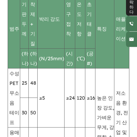
연락하다
기
착
영
온
초
판
제
구
도
기
박리 강도
애플
두
+
접
저
태
범주
특징
리케
께
기
착
항
클
이션
질
(하
(하
(시
(공
(N/25mm)
(℃)
나)
나)
간)
#)
수성
25
48
PET
무소
저소
≥5
≥24
120
≥16
높은 인
음
음 환
장 강도,
테이
30
50
경, 전
가벼운
프
기 산
무게, 강
업 및
용매