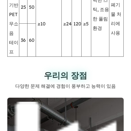
력한 스
폐기
기반
25
50
틱, 조용
물 처
PET
한 풀림
리에
무소
≥10
≥24
120
≥5
환경
사용
음
36
60
테이
프
우리의 장점
우리의 장점
다양한 문제 해결에 경험이 풍부하고 능력이 있음