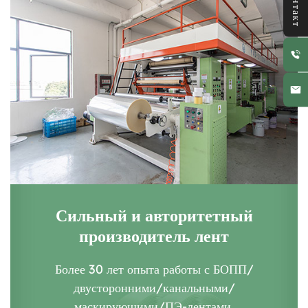
Контакт
Сильный и авторитетный
производитель лент
Более 30 лет опыта работы с БОПП/
двусторонними/канальными/
маскирующими/ПЭ-лентами.