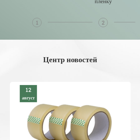
пленку
1
2
Центр новостей
12
август