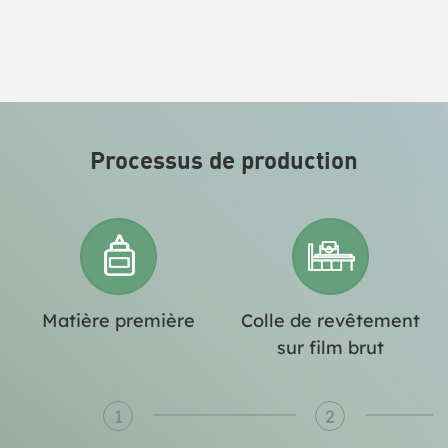
Processus de production
Matière première
Colle de revêtement
sur film brut
1
2