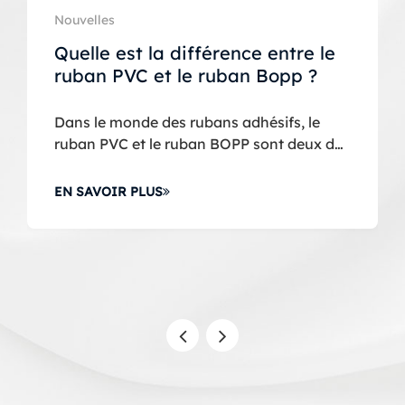
 le
?
Nouvelles
e
x des
Quel est l’autre nom du ruban
..
Bopp ?
Le ruban adhésif Bopp, un matériau
d'emballage largement utilisé, est connu
pour sa polyvalence, sa résistance et ses
propriétés adhésives.
EN SAVOIR PLUS