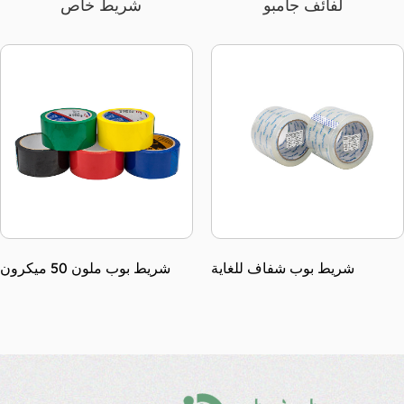
لفائف جامبو
شريط خاص
شريط بوب مصفر 45 ميكرون
شريط بوب شفاف للغاية
مع قلب صغير