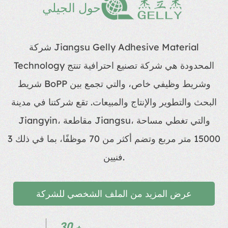
حول الجيلي
شركة Jiangsu Gelly Adhesive Material
Technology المحدودة هي شركة تصنيع احترافية تنتج
شريط BoPP وشريط وظيفي خاص، والتي تجمع بين
البحث والتطوير والإنتاج والمبيعات. تقع شركتنا في مدينة
Jiangyin، مقاطعة Jiangsu، والتي تغطي مساحة
15000 متر مربع وتضم أكثر من 70 موظفًا، بما في ذلك 3
فنيين.
عرض المزيد من الملف الشخصي للشركة
30