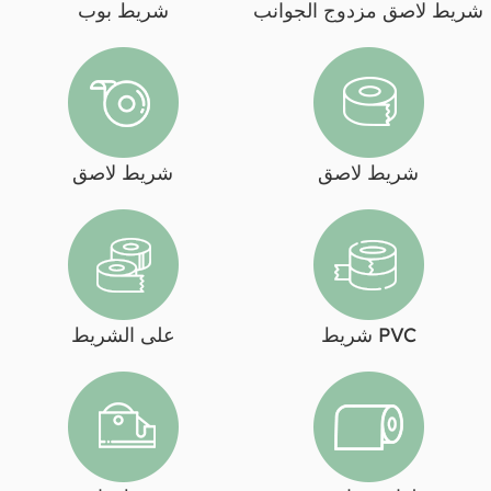
شريط لاصق مزدوج الجوانب
شريط بوب
شريط لاصق
شريط لاصق
شريط PVC
على الشريط